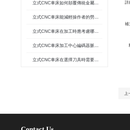
詳
立式CNC車床如何顛覆傳統金屬加工？
立式CNC車床能減輕操作者的勞動強度嗎？
補
立式CNC車床在加工時應考慮哪些方面？快來看看吧！
立式CNC車床加工中心編碼器脈沖計數錯誤報警問題
立式CNC車床在選擇刀具時需要注意什么？
上
Contact Us