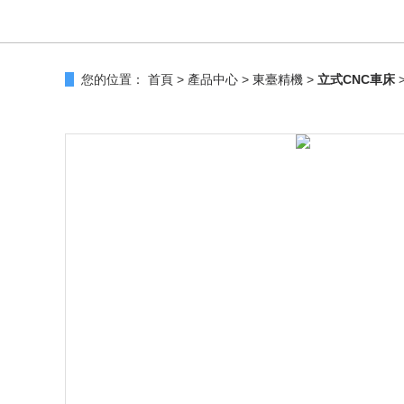
您的位置：
首頁
>
產品中心
>
東臺精機
>
立式CNC車床
>