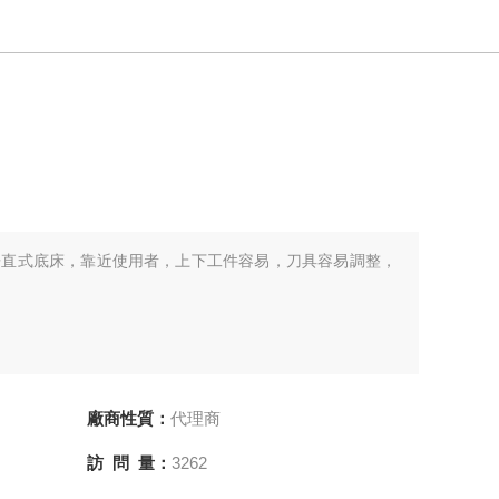
C車床垂直式底床，靠近使用者，上下工件容易，刀具容易調整，
廠商性質：
代理商
訪 問 量：
3262