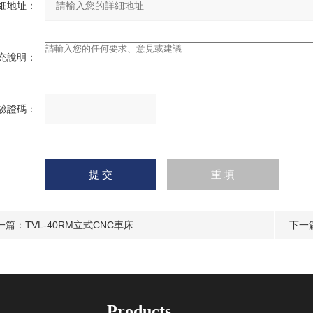
細地址：
充說明：
驗證碼：
請
輸入計算結果（填寫阿拉
伯數字），如：三加四=7
一篇：
TVL-40RM立式CNC車床
下一
Products