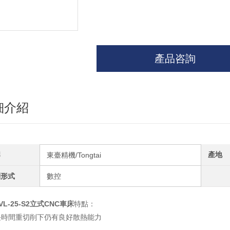
產品咨詢
細介紹
牌
產地
東臺精機/Tongtai
制形式
數控
VL-25-S2立式CNC車床
特點：
長時間重切削下仍有良好散熱能力