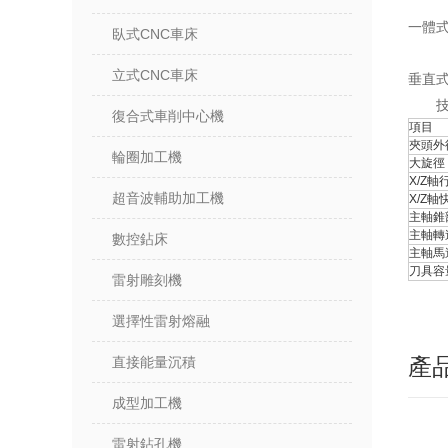
一體
臥式CNC車床
立式CNC車床
垂直
復合式車削中心機
項目
夾頭外
輪圈加工機
大旋徑
X/Z軸
超音波輔助加工機
X/Z軸
主軸錐
主軸轉
數控鉆床
主軸馬
刀具容
雷射雕刻機
選擇性雷射熔融
產
直接能量沉積
成型加工機
雷射鉆孔機