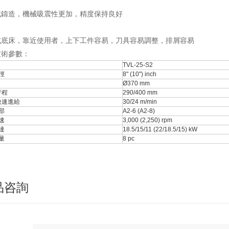
式鑄造，機械吸震性更加，精度保持良好
式底床，靠近使用者，上下工件容易，刀具容易調整，排屑容易
技術參數：
TVL-25-S2
徑
8" (10") inch
Ø370 mm
行程
290/400 mm
快速進給
30/24 m/min
部
A2-6 (A2-8)
速
3,000 (2,250) rpm
達
18.5/15/11 (22/18.5/15) kW
量
8 pc
品咨詢