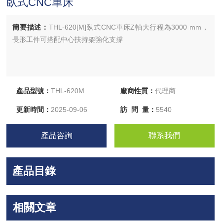
臥式CNC車床
簡要描述：
THL-620[M]臥式CNC車床Z軸大行程為3000 mm，
長形工件可搭配中心扶持架強化支撐
產品型號：
THL-620M
廠商性質：
代理商
更新時間：
2025-09-06
訪 問 量：
5540
產品咨詢
聯系我們
產品目錄
相關文章