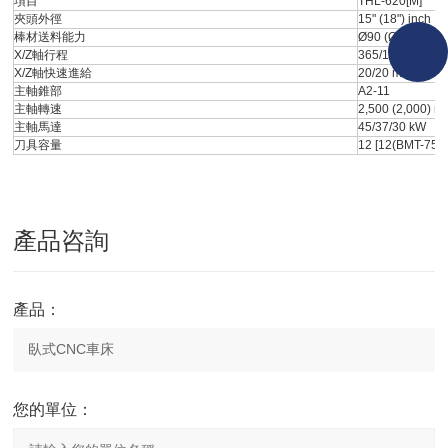
項目
THL-620[M]
夾頭外徑
15" (18") inch
棒材送料能力
Ø90 (Ø116) mm
X/Z軸行程
365/1,200 mm
X/Z軸快速進給
20/20 m/min
主軸錐部
A2-11
主軸轉速
2,500 (2,000) r
主軸馬達
45/37/30 kW
刀具容量
12 [12(BMT-75)]
產品咨詢
產品：
您的單位：