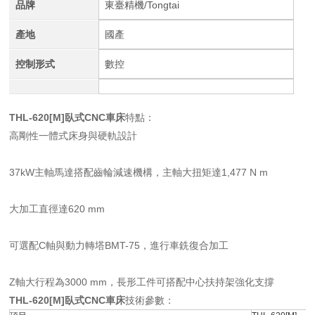
品牌
東臺精機/Tongtai
產地
國產
控制形式
數控
THL-620[M]臥式CNC車床
特點：
高剛性一體式床身與硬軌設計
37kW主軸馬達搭配齒輪減速機構，主軸大扭矩達1,477 N m
大加工直徑達620 mm
可選配C軸與動力轉塔BMT-75，進行車銑復合加工
Z軸大行程為3000 mm，長形工件可搭配中心扶持架強化支撐
THL-620[M]臥式CNC車床
技術參數：